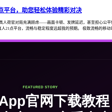
1点平台，助您轻松体验精彩对决
行真人荷官对局充满顾虑——画面卡顿、发牌延迟，甚至担心公
人21点平台，流畅与稳定程度远超我的预期。 极致流畅的移动