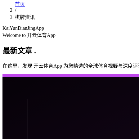
首页
/
棋牌资讯
KaiYunDianJingApp
Welcome to 开云体育App
最新文章
.
在这里，发现 开云体育App 为您精选的全球体育视野与深度评