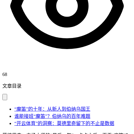
68
文章目录
“魔笛”的十年：从新人到伯纳乌国王
谁能接班“魔笛”？伯纳乌的百年难题
“开云体育”的洞察：莫德里奇留下的不止是数据